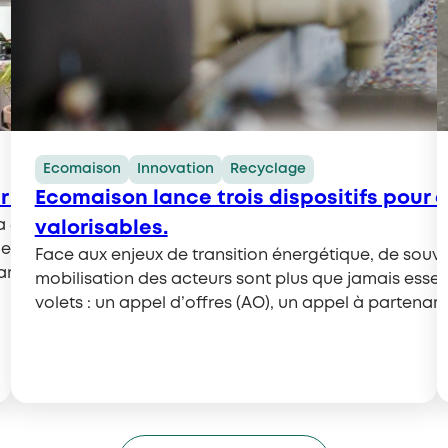
Ecomaison
Innovation
Recyclage
ur accélérer vos projets de réemploi
Ecomaison lance trois dispositifs pour 
s la 6ème édition des Innovation Days. Un évènement grat
valorisables.
de nombreux participants sont attendus, fabricants et di
Face aux enjeux de transition énergétique, de souver
r nos experts.
mobilisation des acteurs sont plus que jamais esse
volets : un appel d’offres (AO), un appel à partenari