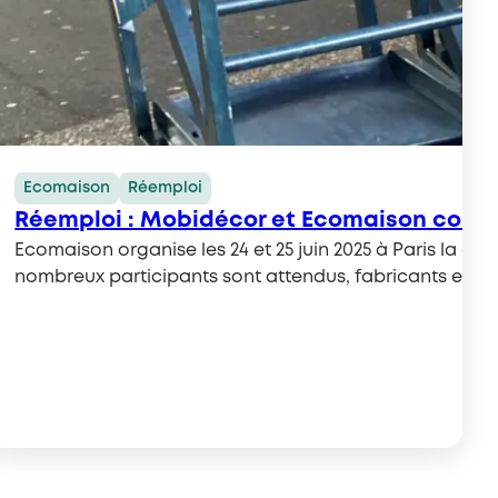
Ecomaison
Réemploi
accélérer la consommation industrielle de 
Réemploi : Mobidécor et Ecomaison const
uit, dédié à l’éco-conception
Ecomaison organise les 24 et 25 juin 2025 à Paris la 6
stributeurs adhérents et
nombreux participants sont attendus, fabricants et di
aineté des ressources et de décarbonation de l’industrie
ntielles. C’est dans cette dynamique qu’Ecomaison lanc
at d’innovation (PI) et un appel à manifestation d’intérêt
Lire la suite