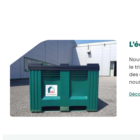
L’
Nous
le t
des 
nous
Déco