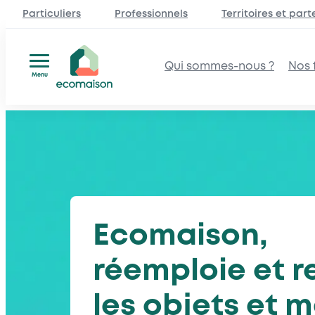
Particuliers
Professionnels
Territoires et part
Qui sommes-nous ?
Nos f
Menu
Aller
au
contenu
Ecomaison,
réemploie et r
les objets et 