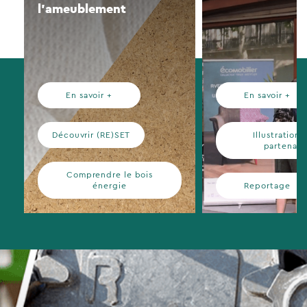
l’ameublement
En savoir +
En savoir +
Découvrir (RE)SET
Illustration 
partenari
Comprendre le bois
énergie
Reportage