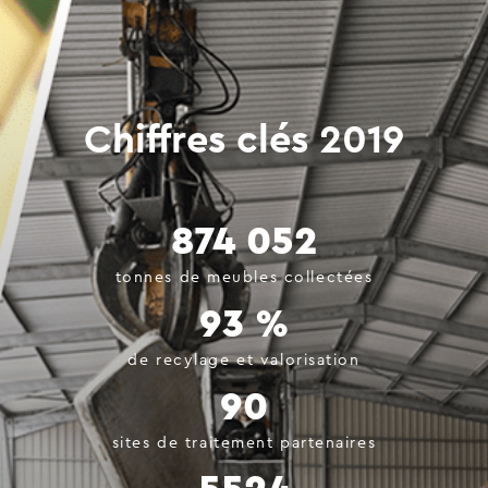
Chiffres clés 2019
874 052
tonnes de meubles collectées
93 %
de recylage et valorisation
90
sites de traitement partenaires