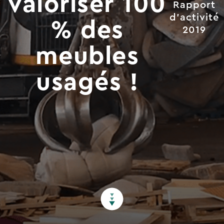
valoriser 100
Rapport
d'activité
% des
2019
meubles
usagés !