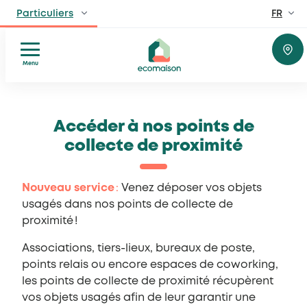
FR
Particuliers
EN
Professionnels
Fabricants, distributeurs, lieux privés et public
Menu
Réparer
Aller
Territoires et partenaires
Donner
Acteurs solidaires, collectivités locales, opérateurs
au
ou
Accéder à nos points de
contenu
recycler
collecte de proximité
Découvrir Ecomaison
Comprendre
Apprendre à mieux nous connaitre
Conseils
Nouveau service
:
Venez déposer vos objets
et
usagés dans nos points de collecte de
inspiration
proximité !
Associations, tiers-lieux, bureaux de poste,
points relais ou encore espaces de coworking,
les points de collecte de proximité récupèrent
vos objets usagés afin de leur garantir une