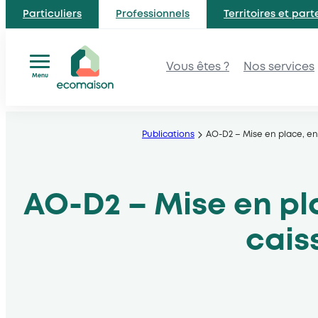
Particuliers
Professionnels
Territoires et part
Vous êtes ?
Nos services
Menu
Aller
au
Publications
AO-D2 – Mise en place, en
contenu
AO-D2 – Mise en pl
cais