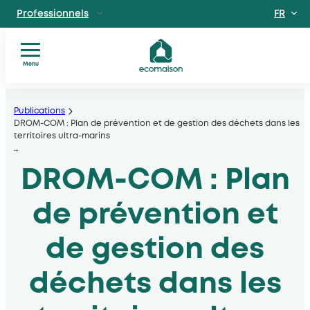
FR
Professionnels
EN
Particuliers
Site dédié aux particuliers
Menu
Vous
Aller
Territoires et partenaires
êtes
Acteurs solidaires, collectivités locales, opérateurs
au
Publications
?
DROM-COM : Plan de prévention et de gestion des déchets dans les
contenu
territoires ultra-marins
Nos
Découvrir Ecomaison
…
services
Apprendre à mieux nous connaitre
DROM-COM : Plan
Nos
filières
Actualités
de prévention et
Documents
utiles
de gestion des
déchets dans les