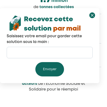
million
de
tonnes collectées
Recevez cette
97
%
solution
par mail
de valorisation :
réemploi, recyclage
Saisissez votre email pour garder cette
et énergie
solution sous la main :
12 000
+
points de collecte
partout en France
700
+
acteurs
de l’Economie Sociale et
Solidaire pour le réemploi