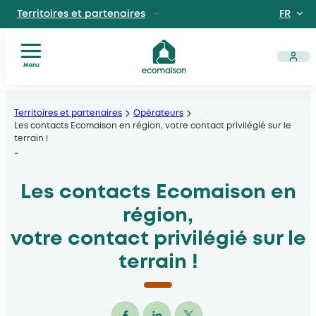
Territoires et partenaires
FR
Particuliers
EN
Site dédié aux particuliers
Professionnels
Menu
Fabricants, distributeurs, lieux privés et public
Collectivités
Découvrir Ecomaison
Aller
Apprendre à mieux nous connaitre
locales
au
Territoires et partenaires
Opérateurs
Acteurs
Les contacts Ecomaison en région, votre contact privilégié sur le
contenu
terrain !
solidaires
…
Opérateurs
Actualités
Les contacts Ecomaison en
Documents
utiles
région,
votre contact privilégié sur le
terrain !