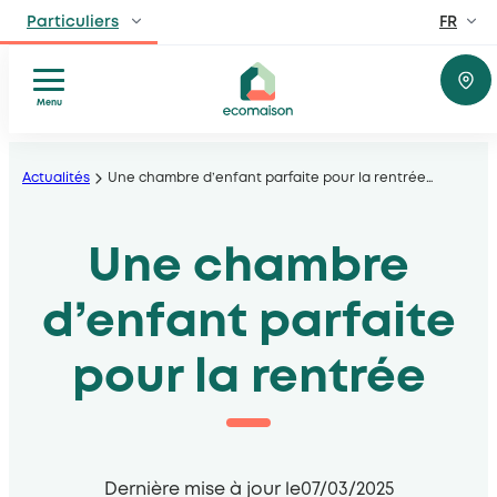
FR
Particuliers
EN
Professionnels
Fabricants, distributeurs, lieux privés et public
Menu
Réparer
Aller
Territoires et partenaires
Donner
Acteurs solidaires, collectivités locales, opérateurs
au
Actualités
Une chambre d’enfant parfaite pour la rentrée
…
ou
contenu
recycler
Découvrir Ecomaison
Comprendre
Une chambre
Apprendre à mieux nous connaitre
Conseils
et
d’enfant parfaite
inspiration
pour la rentrée
Dernière mise à jour le
07/03/2025