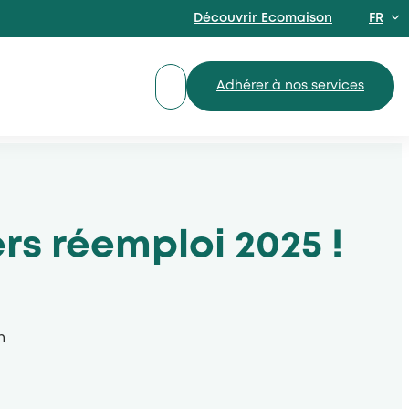
Découvrir Ecomaison
FR
EN
Adhérer à nos services
rs réemploi 2025 !
n