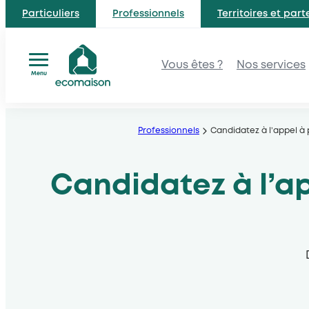
Particuliers
Professionnels
Territoires et part
Vous êtes ?
Nos services
Menu
Aller
au
Professionnels
Candidatez à l’appel à 
contenu
Candidatez à l’ap