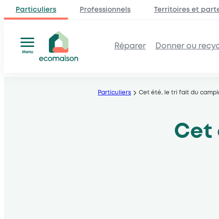
Particuliers
Professionnels
Territoires et part
Réparer
Donner ou recyc
Menu
Aller
au
Particuliers
Cet été, le tri fait du camp
contenu
Cet 