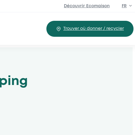
Découvrir Ecomaison
FR
EN
Trouver où donner / recycler
mping