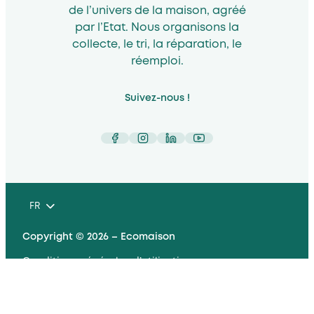
de l’univers de la maison, agréé
par l’Etat. Nous organisons la
collecte, le tri, la réparation, le
réemploi.
Suivez-nous !
Facebook
Instagram
LinkedIn
YouTube
FR
Copyright © 2026 – Ecomaison
Conditions générales d’utilisation
Mentions légales et RGPD
Plan du site
Accessibilité