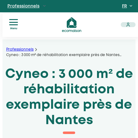
FR
Professionnels
EN
Particuliers
Site dédié aux particuliers
Menu
Vous
Aller
Territoires et partenaires
êtes
Acteurs solidaires, collectivités locales, opérateurs
au
Professionnels
?
Cyneo : 3 000 m² de réhabilitation exemplaire près de Nantes
…
contenu
Nos
Découvrir Ecomaison
services
Cyneo : 3 000 m² de
Apprendre à mieux nous connaitre
Nos
filières
réhabilitation
Actualités
Documents
exemplaire près de
utiles
Nantes