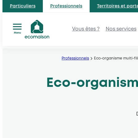
Particuliers
Professionnels
Territoires et part
Vous êtes ?
Nos services
Menu
Aller
au
Professionnels
Eco-organisme multi-fil
contenu
Eco-organisme