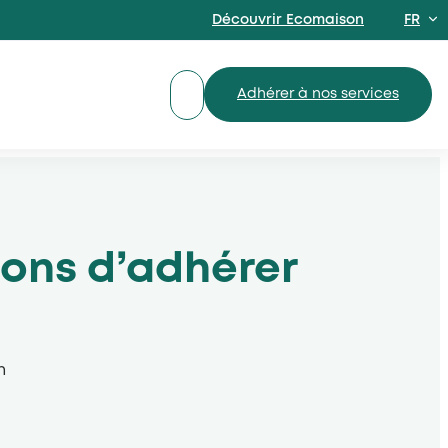
Découvrir Ecomaison
FR
EN
Adhérer à nos services
sons d’adhérer
n