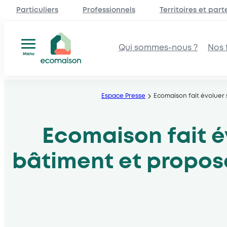
Particuliers
Professionnels
Territoires et part
Qui sommes-nous ?
Nos f
Menu
Aller
au
Espace Presse
Ecomaison fait évoluer 
contenu
Ecomaison fait év
bâtiment et propose