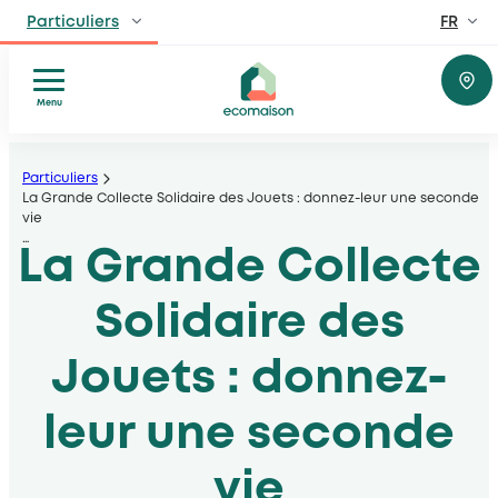
FR
Particuliers
EN
Professionnels
Fabricants, distributeurs, lieux privés et public
Menu
Réparer
Aller
Territoires et partenaires
Donner
Acteurs solidaires, collectivités locales, opérateurs
au
Particuliers
ou
La Grande Collecte Solidaire des Jouets : donnez-leur une seconde
contenu
vie
recycler
Découvrir Ecomaison
…
Comprendre
La Grande Collecte
Apprendre à mieux nous connaitre
Conseils
et
Solidaire des
inspiration
Jouets : donnez-
leur une seconde
vie