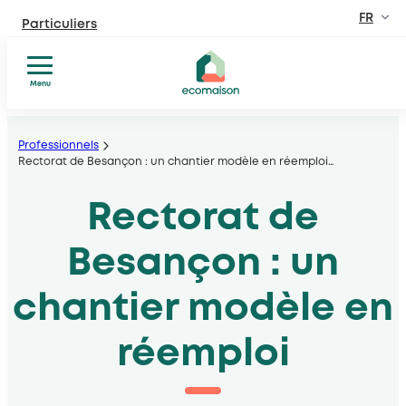
FR
Particuliers
Site dédié aux particuliers
EN
Menu
Professionnels
Fabricants, distributeurs, lieux privés et public
Réparer
Aller
Donner
au
Professionnels
Territoires et partenaires
ou
Rectorat de Besançon : un chantier modèle en réemploi
…
contenu
Acteurs solidaires, collectivités locales, opérateurs
recycler
Comprendre
Rectorat de
Découvrir Ecomaison
Conseils
Apprendre à mieux nous connaitre
et
Besançon : un
inspiration
chantier modèle en
réemploi