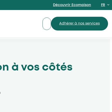
Découvrir Ecomaison
FR
EN
Adhérer à nos services
n à vos côtés
n