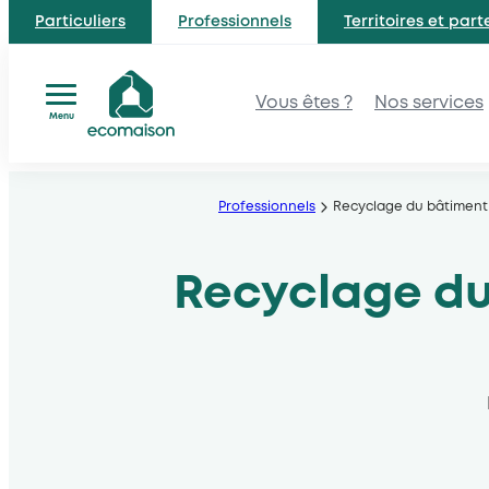
Particuliers
Professionnels
Territoires et part
Vous êtes ?
Nos services
Menu
Aller
au
Professionnels
Recyclage du bâtiment 
contenu
Recyclage du