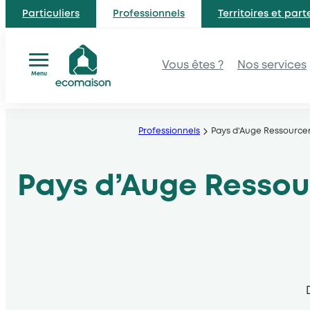
Particuliers
Professionnels
Territoires et part
Vous êtes ?
Nos services
Menu
Aller
au
Professionnels
Pays d’Auge Ressourcer
contenu
Pays d’Auge Ressour