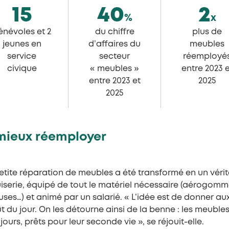
15
40
2
%
x
énévoles et 2
du chiffre
plus de
jeunes en
d’affaires du
meubles
service
secteur
réemployé
civique
« meubles »
entre 2023 
entre 2023 et
2025
2025
mieux réemployer
etite réparation de meubles a été transformé en un vérit
erie, équipé de tout le matériel nécessaire (aérogomm
ses…) et animé par un salarié. « L’idée est de donner au
t du jour. On les détourne ainsi de la benne : les meuble
urs, prêts pour leur seconde vie », se réjouit-elle.