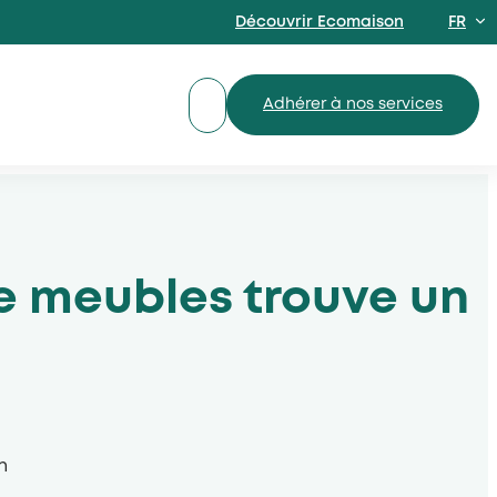
Découvrir Ecomaison
FR
EN
Adhérer à nos services
de meubles trouve un
n