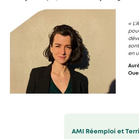
« L’
pouc
déve
sont
en u
Aur
Oue
AMI Réemploi et Terri