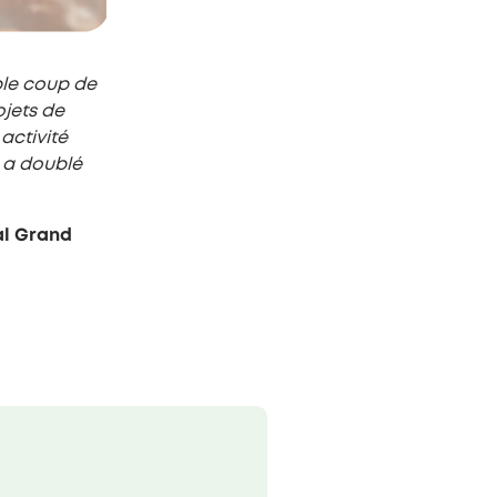
ble coup de
ojets de
activité
 a doublé
al Grand