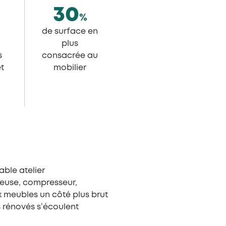
30
%
de surface en
plus
s
consacrée au
et
mobilier
able atelier
euse, compresseur,
x meubles un côté plus brut
s rénovés s’écoulent