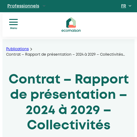
FR
Professionnels
EN
Particuliers
Site dédié aux particuliers
Menu
Vous
Aller
Territoires et partenaires
êtes
Acteurs solidaires, collectivités locales, opérateurs
au
Publications
?
Contrat – Rapport de présentation – 2024 à 2029 – Collectivités
…
contenu
Nos
Découvrir Ecomaison
services
Apprendre à mieux nous connaitre
Contrat – Rapport
Nos
filières
Actualités
de présentation –
Documents
utiles
2024 à 2029 –
Collectivités