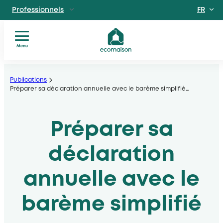
FR
Professionnels
EN
Particuliers
Site dédié aux particuliers
Menu
Vous
Aller
Territoires et partenaires
êtes
Acteurs solidaires, collectivités locales, opérateurs
au
Publications
?
Préparer sa déclaration annuelle avec le barème simplifié
…
contenu
Nos
Découvrir Ecomaison
services
Apprendre à mieux nous connaitre
Préparer sa
Nos
filières
Actualités
déclaration
Documents
utiles
annuelle avec le
barème simplifié