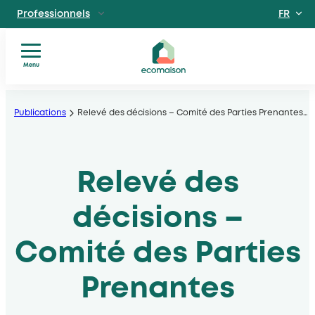
FR
Professionnels
EN
Particuliers
Site dédié aux particuliers
Menu
Vous
Aller
Territoires et partenaires
êtes
Acteurs solidaires, collectivités locales, opérateurs
au
Publications
Relevé des décisions – Comité des Parties Prenantes
…
?
contenu
Nos
Découvrir Ecomaison
services
Apprendre à mieux nous connaitre
Relevé des
Nos
filières
Actualités
décisions –
Documents
utiles
Comité des Parties
Prenantes