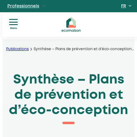
FR
Professionnels
EN
Particuliers
Site dédié aux particuliers
Menu
Vous
Aller
Territoires et partenaires
êtes
Acteurs solidaires, collectivités locales, opérateurs
au
Publications
Synthèse – Plans de prévention et d’éco-conception
…
?
contenu
Nos
Découvrir Ecomaison
services
Apprendre à mieux nous connaitre
Synthèse – Plans
Nos
filières
Actualités
de prévention et
Documents
utiles
d’éco-conception