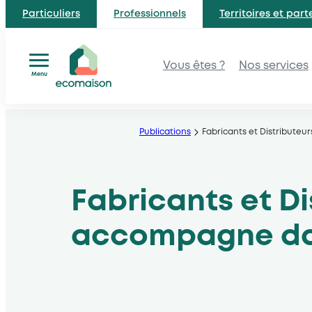
Particuliers
Professionnels
Territoires et part
Vous êtes ?
Nos services
Menu
Aller
au
Publications
Fabricants et Distribute
contenu
Fabricants et D
accompagne dan