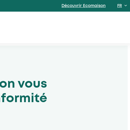
Découvrir Ecomaison
FR
EN
son vous
formité