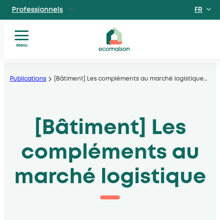
FR
Professionnels
EN
Particuliers
Site dédié aux particuliers
Menu
Vous
Aller
Territoires et partenaires
êtes
Acteurs solidaires, collectivités locales, opérateurs
au
Publications
[Bâtiment] Les compléments au marché logistique
…
?
contenu
Nos
Découvrir Ecomaison
services
Apprendre à mieux nous connaitre
[Bâtiment] Les
Nos
filières
Actualités
compléments au
Documents
utiles
marché logistique