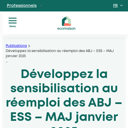
FR
Professionnels
EN
Particuliers
Site dédié aux particuliers
Menu
Vous
Aller
Territoires et partenaires
êtes
Acteurs solidaires, collectivités locales, opérateurs
au
Publications
?
Développez la sensibilisation au réemploi des ABJ – ESS – MAJ
contenu
janvier 2025
Nos
Découvrir Ecomaison
…
services
Apprendre à mieux nous connaitre
Développez la
Nos
filières
Actualités
sensibilisation au
Documents
utiles
réemploi des ABJ –
ESS – MAJ janvier