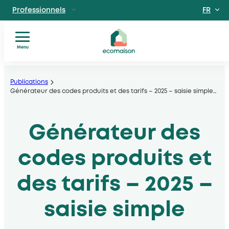
FR
Professionnels
EN
Particuliers
Site dédié aux particuliers
Menu
Vous
Aller
Territoires et partenaires
êtes
Acteurs solidaires, collectivités locales, opérateurs
au
Publications
?
Générateur des codes produits et des tarifs – 2025 – saisie simple
…
contenu
Nos
Découvrir Ecomaison
services
Apprendre à mieux nous connaitre
Générateur des
Nos
filières
Actualités
codes produits et
Documents
utiles
des tarifs – 2025 –
saisie simple