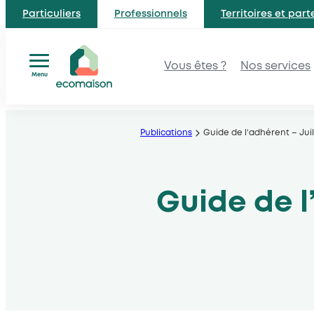
Particuliers
Professionnels
Territoires et part
Vous êtes ?
Nos services
Menu
Aller
au
Publications
Guide de l’adhérent – Juil
contenu
Guide de l