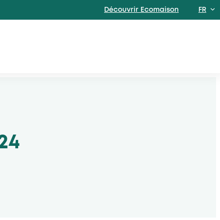
Découvrir Ecomaison
FR
EN
24