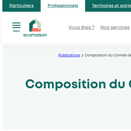
Particuliers
Professionnels
Territoires et part
Vous êtes ?
Nos services
Menu
Aller
au
Publications
Composition du Comité de
contenu
Composition du 