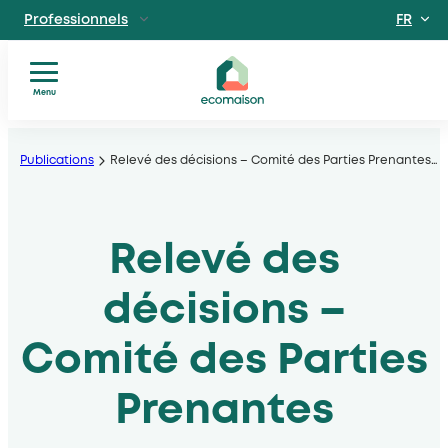
FR
Professionnels
EN
Particuliers
Site dédié aux particuliers
Menu
Vous
Aller
Territoires et partenaires
êtes
Acteurs solidaires, collectivités locales, opérateurs
au
Publications
Relevé des décisions – Comité des Parties Prenantes
…
?
contenu
Nos
Découvrir Ecomaison
services
Apprendre à mieux nous connaitre
Relevé des
Nos
filières
Actualités
décisions –
Documents
utiles
Comité des Parties
Prenantes