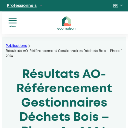
FR
Professionnels
EN
Particuliers
Site dédié aux particuliers
Menu
Vous
Aller
Territoires et partenaires
êtes
Acteurs solidaires, collectivités locales, opérateurs
au
Publications
?
Résultats AO-Référencement Gestionnaires Déchets Bois – Phase 1 –
contenu
2024
Nos
Découvrir Ecomaison
…
services
Apprendre à mieux nous connaitre
Résultats AO-
Nos
filières
Actualités
Référencement
Documents
utiles
Gestionnaires
Déchets Bois –