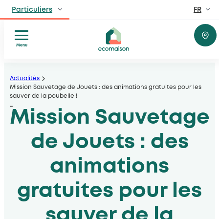
FR
Particuliers
EN
Professionnels
Fabricants, distributeurs, lieux privés et public
Menu
Réparer
Aller
Territoires et partenaires
Donner
Acteurs solidaires, collectivités locales, opérateurs
au
Actualités
ou
Mission Sauvetage de Jouets : des animations gratuites pour les
contenu
sauver de la poubelle !
recycler
Découvrir Ecomaison
…
Comprendre
Mission Sauvetage
Apprendre à mieux nous connaitre
Conseils
et
de Jouets : des
inspiration
animations
gratuites pour les
sauver de la