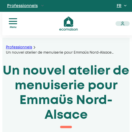
FR
Professionnels
EN
Particuliers
Site dédié aux particuliers
Menu
Vous
Aller
Territoires et partenaires
êtes
Acteurs solidaires, collectivités locales, opérateurs
au
Professionnels
?
Un nouvel atelier de menuiserie pour Emmaüs Nord-Alsace
…
contenu
Nos
Découvrir Ecomaison
services
Un nouvel atelier de
Apprendre à mieux nous connaitre
Nos
filières
menuiserie pour
Actualités
Documents
Emmaüs Nord-
utiles
Alsace