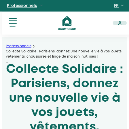
FR
Professionnels
EN
Particuliers
Site dédié aux particuliers
Menu
Vous
Aller
Territoires et partenaires
êtes
Acteurs solidaires, collectivités locales, opérateurs
au
Professionnels
?
Collecte Solidaire : Parisiens, donnez une nouvelle vie à vos jouets,
contenu
vêtements, chaussures et linge de maison inutilisés !
Nos
Découvrir Ecomaison
…
services
Collecte Solidaire :
Apprendre à mieux nous connaitre
Nos
filières
Parisiens, donnez
Actualités
Documents
une nouvelle vie à
utiles
vos jouets,
vêtements,