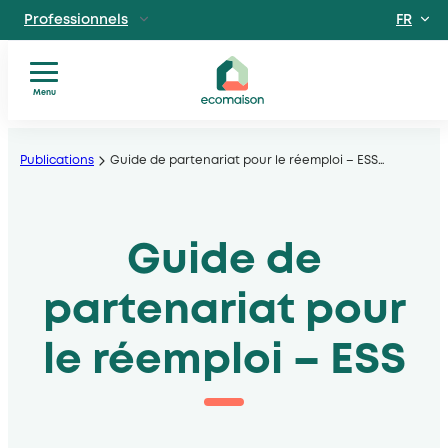
FR
Professionnels
EN
Particuliers
Site dédié aux particuliers
Menu
Vous
Aller
Territoires et partenaires
êtes
Acteurs solidaires, collectivités locales, opérateurs
au
Publications
Guide de partenariat pour le réemploi – ESS
…
?
contenu
Nos
Découvrir Ecomaison
services
Apprendre à mieux nous connaitre
Guide de
Nos
filières
Actualités
partenariat pour
Documents
utiles
le réemploi – ESS