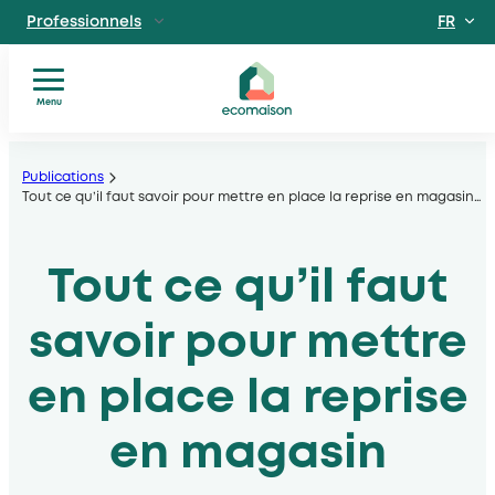
FR
Professionnels
EN
Particuliers
Site dédié aux particuliers
Menu
Vous
Aller
Territoires et partenaires
êtes
Acteurs solidaires, collectivités locales, opérateurs
au
Publications
?
Tout ce qu’il faut savoir pour mettre en place la reprise en magasin
…
contenu
Nos
Découvrir Ecomaison
services
Apprendre à mieux nous connaitre
Tout ce qu’il faut
Nos
filières
Actualités
savoir pour mettre
Documents
utiles
en place la reprise
en magasin