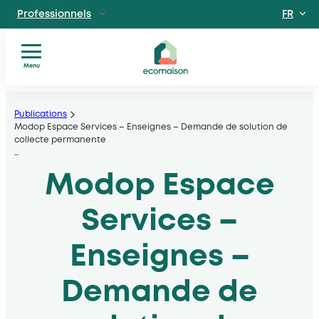
FR
Professionnels
EN
Particuliers
Site dédié aux particuliers
Menu
Vous
Aller
Territoires et partenaires
êtes
Acteurs solidaires, collectivités locales, opérateurs
au
Publications
?
Modop Espace Services – Enseignes – Demande de solution de
contenu
collecte permanente
Nos
Découvrir Ecomaison
…
services
Apprendre à mieux nous connaitre
Modop Espace
Nos
filières
Actualités
Services –
Documents
utiles
Enseignes –
Demande de