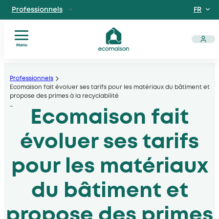
FR
Professionnels
EN
Particuliers
Site dédié aux particuliers
Menu
Vous
Aller
Territoires et partenaires
êtes
Acteurs solidaires, collectivités locales, opérateurs
au
Professionnels
?
Ecomaison fait évoluer ses tarifs pour les matériaux du bâtiment et
contenu
propose des primes à la recyclabilité
Nos
Découvrir Ecomaison
…
services
Ecomaison fait
Apprendre à mieux nous connaitre
Nos
filières
évoluer ses tarifs
Actualités
Documents
pour les matériaux
utiles
du bâtiment et
propose des primes